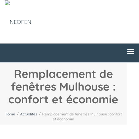
Tog
nav
Tog
nav
Remplacement de
fenêtres Mulhouse :
confort et économie
Home
/
Actualités
/
Remplacement de fenêtres Mulhouse : confort
et économie