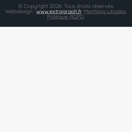
© Copyright 2026. Tous droits réservés.
Webdesign :
www.extragraph.fr
.
Mentions Légales
.
Politique RGPD
.