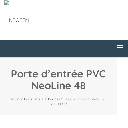
Tog
nav
Tog
nav
Porte d’entrée PVC
NeoLine 48
Home
/
Réalisations
/
Portes d'entrée
/
Porte d’entrée PVC
NeoLine 48