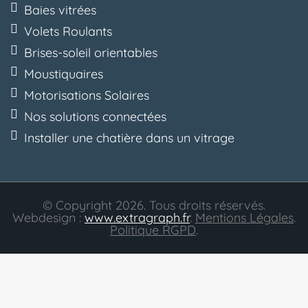
Baies vitrées
Volets Roulants
Brises-soleil orientables
Moustiquaires
Motorisations Solaires
Nos solutions connectées
Installer une chatière dans un vitrage
© Copyright 2026. Tous droits réservés.
Webdesign :
www.extragraph.fr
.
Mentions Légales
.
Politique RGPD
.